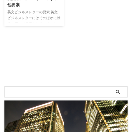
他要素
英文ビジネスレターの要素 英文
ビジネスレターにはそのほかに状
況に応じて必要となるいくつかの
要素がありますので、列記してお
きます。 ・主題(Subject) その英
文ビジネスレターの内容を象徴し
た主題を書きます。 Subject:
About your offer ・参照
(Reference) 相手に対してどの内
容に対するこちらの回答かをはっ
きりさせるためにその元になる英
文レターを特定する英文を書きま
す。 メールの返信などに必ず
Re：とでるあれです。 Re: Your
e-mail of January 3 ...